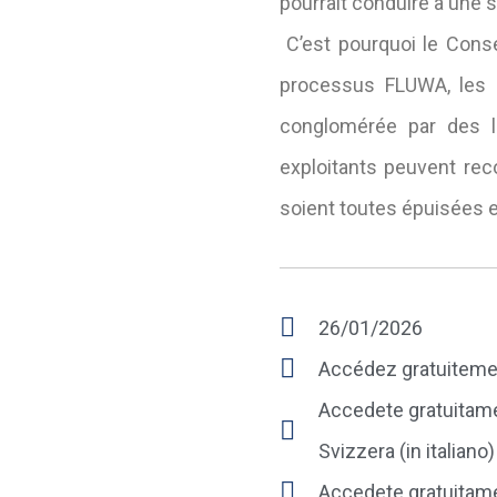
pourrait conduire à une 
C’est pourquoi le Conse
processus FLUWA, les 
conglomérée par des li
exploitants peuvent reco
soient toutes épuisées et
26/01/2026
Accédez gratuitemen
Accedete gratuitame
Svizzera (in italiano)
Accedete gratuitame