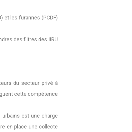
) et les furannes (PCDF)
res des filtres des IIRU
teurs du secteur privé à
élèguent cette compétence
 urbains est une charge
ttre en place une collecte