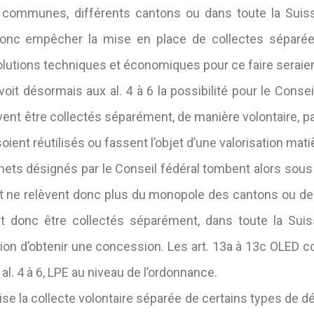
 communes, différents cantons ou dans toute la Suis
onc empêcher la mise en place de collectes séparée
solutions techniques et économiques pour ce faire seraien
voit désormais aux al. 4 à 6 la possibilité pour le Conse
ent être collectés séparément, de manière volontaire, pa
 soient réutilisés ou fassent l’objet d’une valorisation matiè
ets désignés par le Conseil fédéral tombent alors sous
 et ne relèvent donc plus du monopole des cantons ou
ent donc être collectés séparément, dans toute la Suis
gation d’obtenir une concession. Les art. 13a à 13c OLED c
, al. 4 à 6, LPE au niveau de l’ordonnance.
ise la collecte volontaire séparée de certains types de d