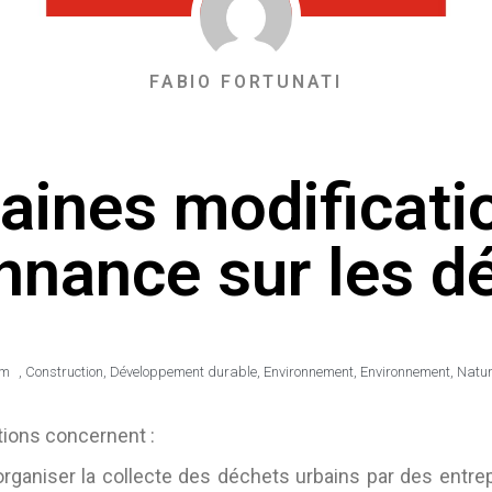
FABIO FORTUNATI
aines modificati
onnance sur les d
am
,
Construction
,
Développement durable
,
Environnement
,
Environnement
,
Nature
tions concernent :
niser la collecte des déchets urbains par des entrep