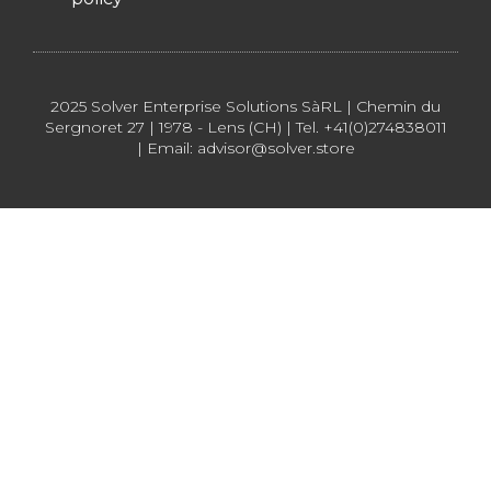
2025 Solver Enterprise Solutions SàRL | Chemin du
Sergnoret 27 | 1978 - Lens (CH) | Tel. +41(0)274838011
| Email: advisor@solver.store